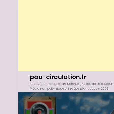
A
pau-circulation.fr
l
Pau Évènements, Loisirs, Détentes, Accessibilités, Sécuri
l
Média non polémique et indépendant depuis 2008.
e
r
a
u
c