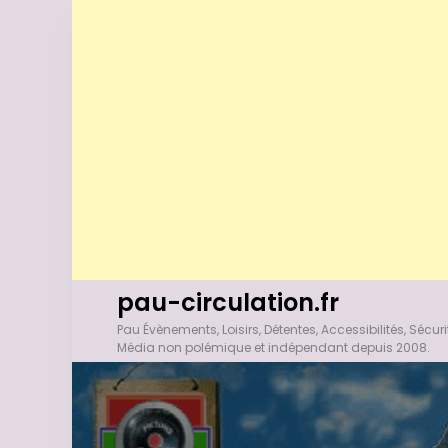
A
pau-circulation.fr
l
Pau Évènements, Loisirs, Détentes, Accessibilités, Sécuri
l
Média non polémique et indépendant depuis 2008.
e
r
a
u
c