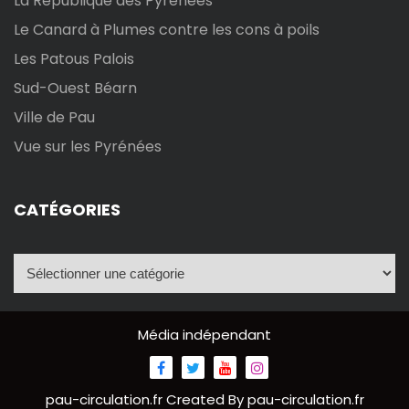
La République des Pyrénées
Le Canard à Plumes contre les cons à poils
Les Patous Palois
Sud-Ouest Béarn
Ville de Pau
Vue sur les Pyrénées
CATÉGORIES
C
a
t
é
Média indépendant
g
o
r
pau-circulation.fr
Created By
pau-circulation.fr