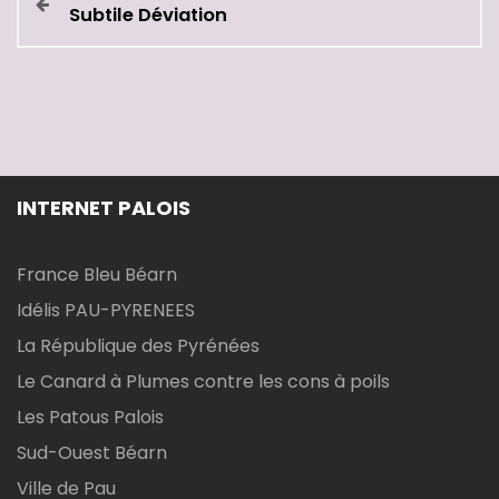
Subtile Déviation
a
v
i
g
INTERNET PALOIS
a
t
France Bleu Béarn
Idélis PAU-PYRENEES
i
La République des Pyrénées
o
Le Canard à Plumes contre les cons à poils
Les Patous Palois
n
Sud-Ouest Béarn
d
Ville de Pau