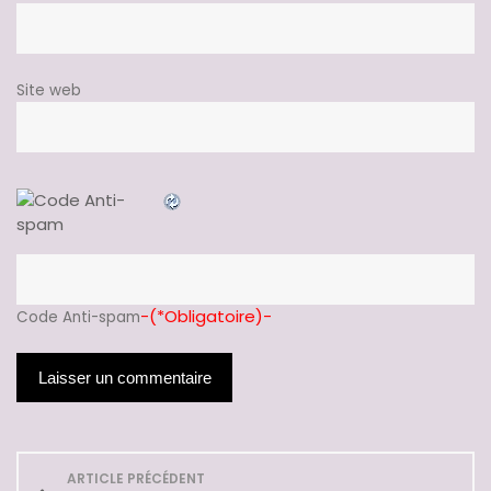
Site web
-(*Obligatoire)-
Code Anti-spam
N
ARTICLE PRÉCÉDENT