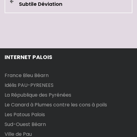
Subtile Déviation
a
v
i
g
INTERNET PALOIS
a
t
France Bleu Béarn
Idélis PAU-PYRENEES
i
La République des Pyrénées
o
Le Canard à Plumes contre les cons à poils
Les Patous Palois
n
Sud-Ouest Béarn
d
Ville de Pau