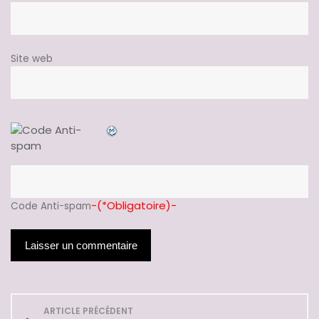
Site web
-(*Obligatoire)-
Code Anti-spam
N
ARTICLE PRÉCÉDENT