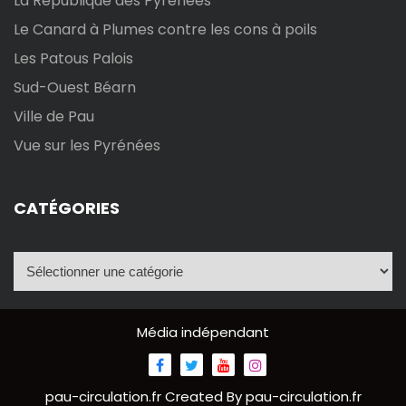
La République des Pyrénées
Le Canard à Plumes contre les cons à poils
Les Patous Palois
Sud-Ouest Béarn
Ville de Pau
Vue sur les Pyrénées
CATÉGORIES
C
a
t
é
Média indépendant
g
o
r
pau-circulation.fr
Created By
pau-circulation.fr