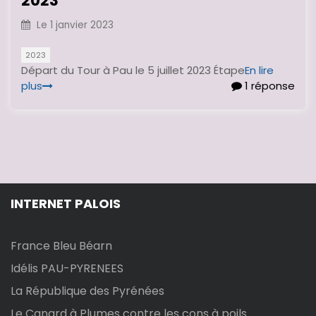
2023
Le
1 janvier 2023
2023
Départ du Tour à Pau le 5 juillet 2023 Étape
En lire
plus
1 réponse
INTERNET PALOIS
France Bleu Béarn
Idélis PAU-PYRENEES
La République des Pyrénées
Le Canard à Plumes contre les cons à poils