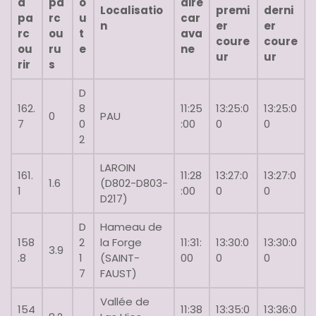
à
pa
o
aire
Localisatio
premi
derni
pa
rc
u
car
n
er
er
rc
ou
t
ava
coure
coure
ou
ru
e
ne
ur
ur
rir
s
D
162.
8
11:25
13:25:0
13:25:0
0
PAU
7
0
:00
0
0
2
LAROIN
161.
11:28
13:27:0
13:27:0
1.6
(D802-D803-
1
:00
0
0
D217)
D
Hameau de
158
2
la Forge
11:31:
13:30:0
13:30:0
3.9
.8
1
(SAINT-
00
0
0
7
FAUST)
Vallée de
154
11:38
13:35:0
13:36:0