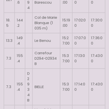
.6
9
Barescou
:00
0
0
4
Col de Marie
18.
144
15:19
17:02:0
17:30:0
Blanque (1
5
.2
:00
0
0
035 m)
149
15:2
17:07:0
17:36:0
13.3
Le Benou
.4
7:00
0
0
Carrefour
155
15:3
17:13:0
17:43:0
7.3
D294-D2934
.4
7:00
0
0
B
D
2
155
9
15:3
17:14:0
17:43:0
7.3
BIELLE
.4
3
7:00
0
0
4
B