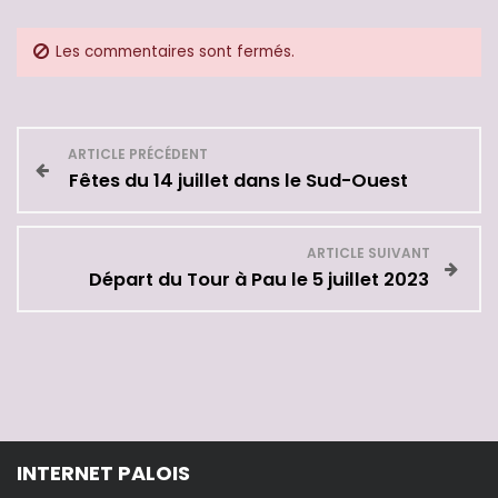
Les commentaires sont fermés.
N
ARTICLE PRÉCÉDENT
Fêtes du 14 juillet dans le Sud-Ouest
a
v
ARTICLE SUIVANT
Départ du Tour à Pau le 5 juillet 2023
i
g
a
t
INTERNET PALOIS