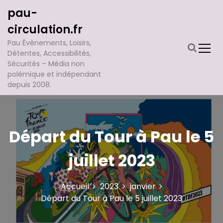
A
pau-
l
l
circulation.fr
e
Pau Évènements, Loisirs,
r
Détentes, Accessibilités,
a
Sécurités – Média non
u
polémique et indépendant
c
depuis 2008.
o
n
t
e
Départ du Tour à Pau le 5
n
u
juillet 2023
Accueil
2023
janvier
Départ du Tour à Pau le 5 juillet 2023