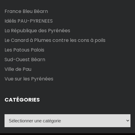
i
France Bleu Béarn
o
Idélis PAU-PYRENEES
n
La République des Pyrénées
d
Le Canard à Plumes contre les cons à poils
Les Patous Palois
e
Sud-Ouest Béarn
l
Ville de Pau
Vue sur les Pyrénées
’
a
CATÉGORIES
r
C
t
a
t