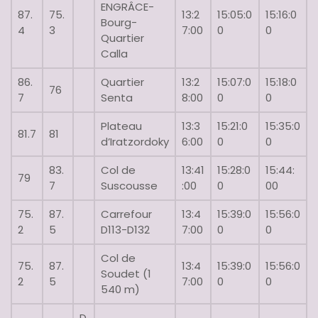
ENGRÂCE-
87.
75.
13:2
15:05:0
15:16:0
Bourg-
4
3
7:00
0
0
Quartier
Calla
86.
Quartier
13:2
15:07:0
15:18:0
76
7
Senta
8:00
0
0
Plateau
13:3
15:21:0
15:35:0
81.7
81
d’Iratzordoky
6:00
0
0
83.
Col de
13:41
15:28:0
15:44:
79
7
Suscousse
:00
0
00
75.
87.
Carrefour
13:4
15:39:0
15:56:0
2
5
D113-D132
7:00
0
0
Col de
75.
87.
13:4
15:39:0
15:56:0
Soudet (1
2
5
7:00
0
0
540 m)
D