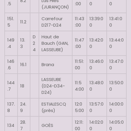
8.2
Las Hies
.5
:00
0
0
(JURANÇON)
151.
Carrefour
11:43
13:39:0
13:41:0
11.2
5
D217-D24
:00
0
0
D
Haut de
149
13.
11:47
13:42:0
13:44:0
2
Bauch (GAN,
.4
3
:00
0
0
4
LASSEUBE)
146
11:51:
13:46:0
13:47:0
16.1
Brana
.6
00
0
0
LASSEUBE
144
11:5
13:48:0
13:50:0
18
(D24-D34-
.7
4:00
0
0
D24)
137.
24.
ESTIALESCQ
12:0
13:57:0
14:00:0
8
9
(près)
5:00
0
0
28.
12:11:
14:02:0
14:05:0
134
GOÈS
7
00
0
0