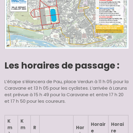
Les horaires de passage :
L’étape s’élancera de Pau, place Verdun à 11 h 05 pour la
Caravane et 13 h 05 pour les cyclistes. L’arrivée à Laruns
est prévue à 15 h 49 pour la Caravane et entre 17 h 20
et 17 h 50 pour les coureurs.
K
K
Horair
Horai
m
m
R
Hor
e
re