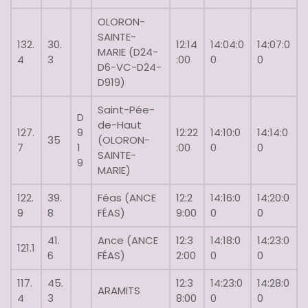
OLORON-
SAINTE-
132.
30.
12:14
14:04:0
14:07:0
MARIE (D24-
4
3
:00
0
0
D6-VC-D24-
D919)
Saint-Pée-
D
de-Haut
127.
9
12:22
14:10:0
14:14:0
35
(OLORON-
7
1
:00
0
0
SAINTE-
9
MARIE)
122.
39.
Féas (ANCE
12:2
14:16:0
14:20:0
9
8
FÉAS)
9:00
0
0
41.
Ance (ANCE
12:3
14:18:0
14:23:0
121.1
6
FÉAS)
2:00
0
0
117.
45.
12:3
14:23:0
14:28:0
ARAMITS
4
3
8:00
0
0