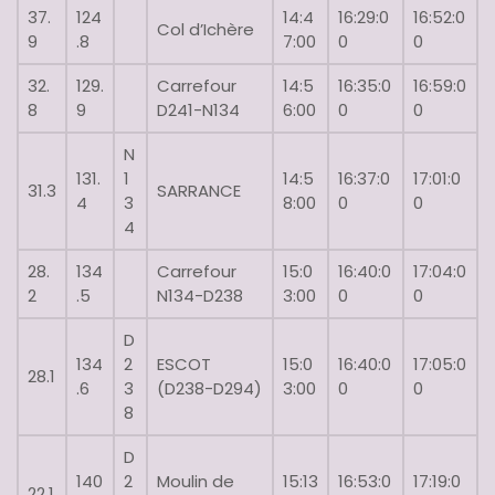
37.
124
14:4
16:29:0
16:52:0
Col d’Ichère
9
.8
7:00
0
0
32.
129.
Carrefour
14:5
16:35:0
16:59:0
8
9
D241-N134
6:00
0
0
N
131.
1
14:5
16:37:0
17:01:0
31.3
SARRANCE
4
3
8:00
0
0
4
28.
134
Carrefour
15:0
16:40:0
17:04:0
2
.5
N134-D238
3:00
0
0
D
134
2
ESCOT
15:0
16:40:0
17:05:0
28.1
.6
3
(D238-D294)
3:00
0
0
8
D
140
2
Moulin de
15:13
16:53:0
17:19:0
22.1