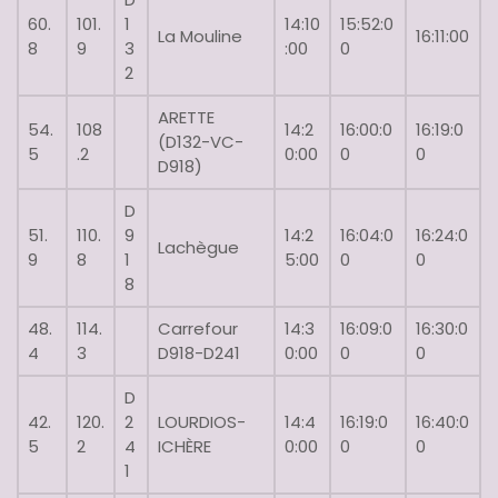
60.
101.
1
14:10
15:52:0
La Mouline
16:11:00
8
9
3
:00
0
2
ARETTE
54.
108
14:2
16:00:0
16:19:0
(D132-VC-
5
.2
0:00
0
0
D918)
D
51.
110.
9
14:2
16:04:0
16:24:0
Lachègue
9
8
1
5:00
0
0
8
48.
114.
Carrefour
14:3
16:09:0
16:30:0
4
3
D918-D241
0:00
0
0
D
42.
120.
2
LOURDIOS-
14:4
16:19:0
16:40:0
5
2
4
ICHÈRE
0:00
0
0
1