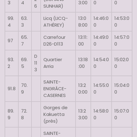
3
4
3:00
0
0
6
SUNHAR)
99.
63.
Licq (LICQ-
13:0
14:46:0
14:53:0
4
3
ATHÉREY)
8:00
0
0
65.
Carrefour
13:11:
14:49:0
14:57:0
97
7
D26-D113
00
0
0
D
93.
69.
Quartier
13:18
14:54:0
15:02:0
11
2
5
Arria
:00
0
0
3
SAINTE-
70.
13:2
14:55:0
15:04:0
91.8
ENGRÂCE-
9
0:00
0
0
CASERNES
Gorges de
89.
72.
13:2
14:58:0
15:07:0
Kakuetta
9
8
3:00
0
0
(près)
SAINTE-