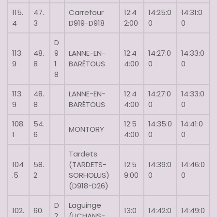
115.
47.
Carrefour
12:4
14:25:0
14:31:0
4
3
D919-D918
2:00
0
0
D
113.
48.
9
LANNE-EN-
12:4
14:27:0
14:33:0
9
8
1
BARÉTOUS
4:00
0
0
8
113.
48.
LANNE-EN-
12:4
14:27:0
14:33:0
9
8
BARÉTOUS
4:00
0
0
108.
54.
12:5
14:35:0
14:41:0
MONTORY
1
6
4:00
0
0
Tardets
104
58.
(TARDETS-
12:5
14:39:0
14:46:0
.5
2
SORHOLUS)
9:00
0
0
(D918-D26)
D
Laguinge
102.
60.
13:0
14:42:0
14:49:0
2
(LICHANS-