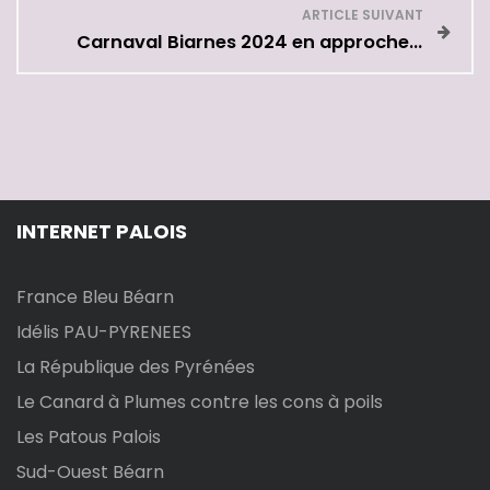
v
ARTICLE SUIVANT
Carnaval Biarnes 2024 en approche…
i
g
a
t
INTERNET PALOIS
i
France Bleu Béarn
o
Idélis PAU-PYRENEES
n
La République des Pyrénées
d
Le Canard à Plumes contre les cons à poils
Les Patous Palois
e
Sud-Ouest Béarn