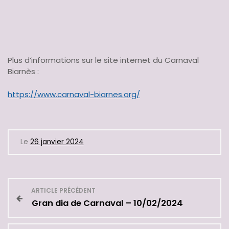
Plus d’informations sur le site internet du Carnaval
Biarnès :
https://www.carnaval-biarnes.org/
Le
26 janvier 2024
N
ARTICLE PRÉCÉDENT
Gran dia de Carnaval – 10/02/2024
a