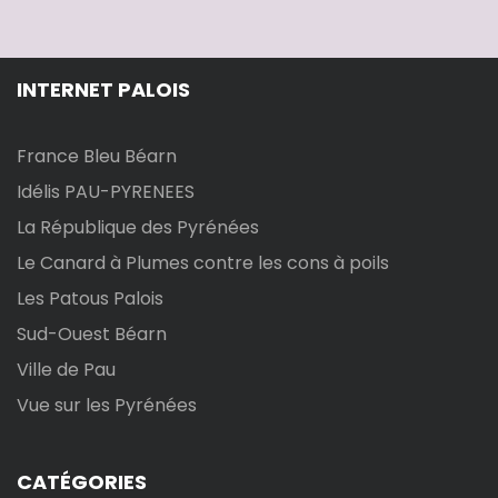
a
t
INTERNET PALOIS
i
France Bleu Béarn
o
Idélis PAU-PYRENEES
n
La République des Pyrénées
d
Le Canard à Plumes contre les cons à poils
Les Patous Palois
e
Sud-Ouest Béarn
l
Ville de Pau
Vue sur les Pyrénées
’
a
CATÉGORIES