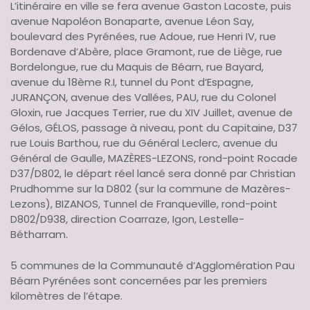
L’itinéraire en ville se fera avenue Gaston Lacoste, puis
avenue Napoléon Bonaparte, avenue Léon Say,
boulevard des Pyrénées, rue Adoue, rue Henri IV, rue
Bordenave d’Abère, place Gramont, rue de Liège, rue
Bordelongue, rue du Maquis de Béarn, rue Bayard,
avenue du 18ème R.I, tunnel du Pont d’Espagne,
JURANÇON, avenue des Vallées, PAU, rue du Colonel
Gloxin, rue Jacques Terrier, rue du XIV Juillet, avenue de
Gélos, GÉLOS, passage à niveau, pont du Capitaine, D37
rue Louis Barthou, rue du Général Leclerc, avenue du
Général de Gaulle, MAZÈRES-LEZONS, rond-point Rocade
D37/D802, le départ réel lancé sera donné par Christian
Prudhomme sur la D802 (sur la commune de Mazères-
Lezons), BIZANOS, Tunnel de Franqueville, rond-point
D802/D938, direction Coarraze, Igon, Lestelle-
Bétharram.
5 communes de la Communauté d’Agglomération Pau
Béarn Pyrénées sont concernées par les premiers
kilomètres de l’étape.