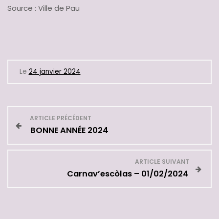
Source : Ville de Pau
Le
24 janvier 2024
N
ARTICLE PRÉCÉDENT
BONNE ANNÉE 2024
a
v
ARTICLE SUIVANT
Carnav’escòlas – 01/02/2024
i
g