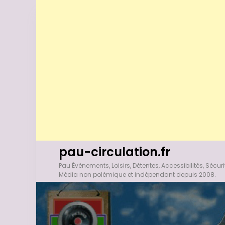
A
pau-circulation.fr
l
Pau Évènements, Loisirs, Détentes, Accessibilités, Sécuri
l
Média non polémique et indépendant depuis 2008.
e
r
a
u
c