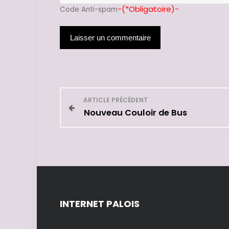
-(*Obligatoire)-
Code Anti-spam
N
ARTICLE PRÉCÉDENT
Nouveau Couloir de Bus
a
v
i
g
INTERNET PALOIS
a