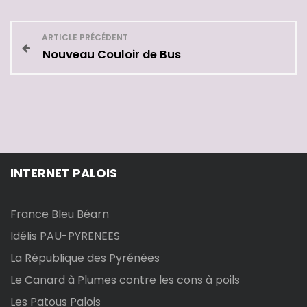
N
ARTICLE PRÉCÉDENT
Nouveau Couloir de Bus
a
v
i
g
INTERNET PALOIS
a
t
France Bleu Béarn
Idélis PAU-PYRENEES
i
La République des Pyrénées
o
Le Canard à Plumes contre les cons à poils
Les Patous Palois