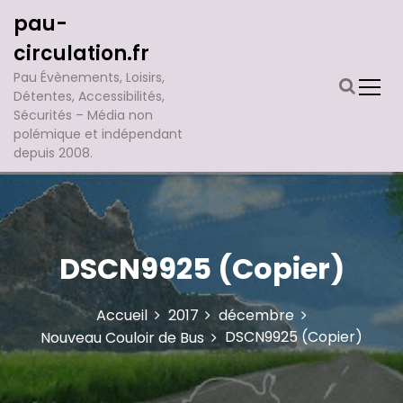
A
pau-
l
l
circulation.fr
e
Pau Évènements, Loisirs,
r
Détentes, Accessibilités,
a
Sécurités – Média non
u
polémique et indépendant
c
depuis 2008.
o
n
t
e
n
DSCN9925 (Copier)
u
Accueil
2017
décembre
DSCN9925 (Copier)
Nouveau Couloir de Bus