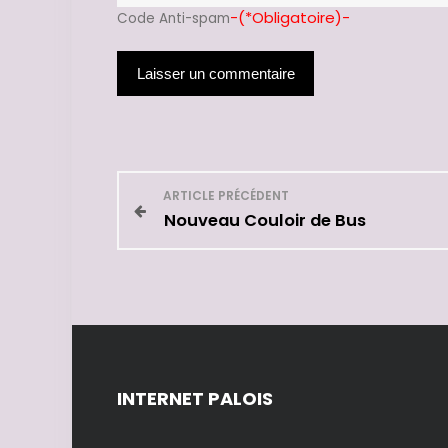
-(*Obligatoire)-
Code Anti-spam
N
ARTICLE PRÉCÉDENT
Nouveau Couloir de Bus
a
v
i
g
INTERNET PALOIS
a