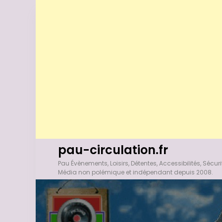
A
pau-circulation.fr
l
Pau Évènements, Loisirs, Détentes, Accessibilités, Sécuri
l
Média non polémique et indépendant depuis 2008.
e
r
a
u
c