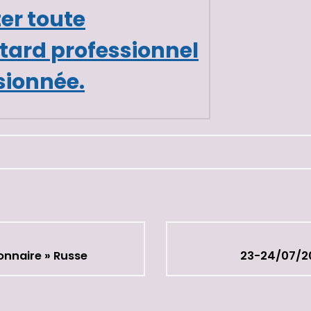
ter toute
etard professionnel
sionnée
.
onnaire » Russe
23-24/07/20