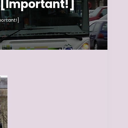
 [Important!]
portant!]