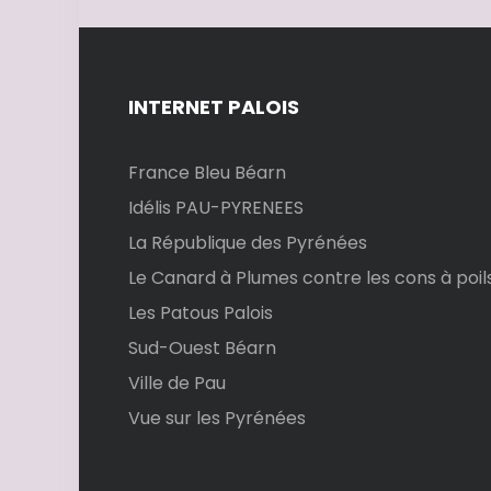
i
g
INTERNET PALOIS
a
t
France Bleu Béarn
Idélis PAU-PYRENEES
i
La République des Pyrénées
o
Le Canard à Plumes contre les cons à poil
Les Patous Palois
n
Sud-Ouest Béarn
d
Ville de Pau
e
Vue sur les Pyrénées
l