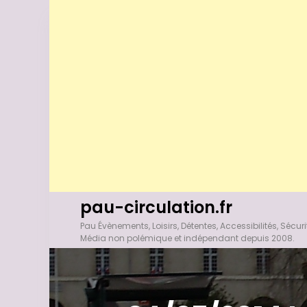
A
pau-circulation.fr
l
Pau Évènements, Loisirs, Détentes, Accessibilités, Sécuri
l
Média non polémique et indépendant depuis 2008.
e
r
a
u
c