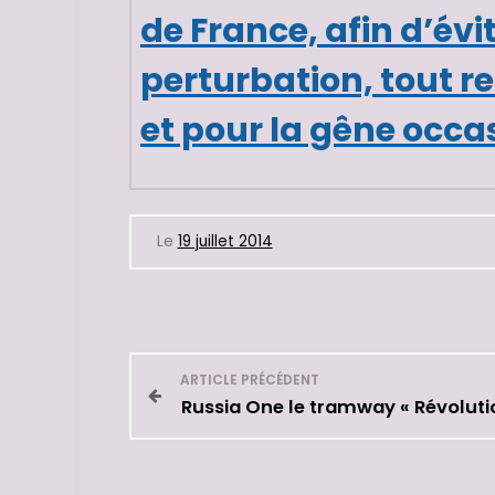
de France, afin d’évi
perturbation, tout r
et pour
la gêne occa
Le
19 juillet 2014
N
ARTICLE PRÉCÉDENT
Russia One le tramway « Révoluti
a
v