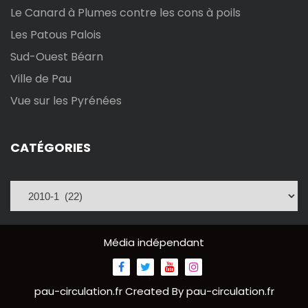
t
Le Canard à Plumes contre les cons à poils
Les Patous Palois
i
Sud-Ouest Béarn
o
Ville de Pau
n
Vue sur les Pyrénées
d
CATÉGORIES
e
C
s
a
t
p
é
Média indépendant
u
g
o
b
r
pau-circulation.fr
Created By
pau-circulation.fr
i