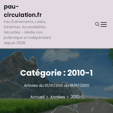
A
pau-
l
l
circulation.fr
e
Pau Évènements, Loisirs,
r
Détentes, Accessibilités,
a
Sécurités – Média non
u
polémique et indépendant
c
depuis 2008.
o
n
t
e
n
Catégorie :
2010-1
u
Articles du 01/01/2010 au 01/07/2010
2010-1
Accueil
Années