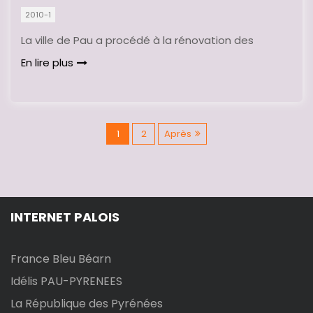
2010-1
La ville de Pau a procédé à la rénovation des
En lire plus
P
1
2
Après
a
g
INTERNET PALOIS
i
n
France Bleu Béarn
Idélis PAU-PYRENEES
a
La République des Pyrénées